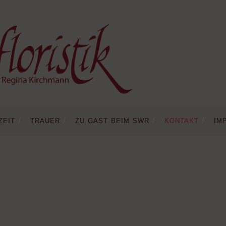
zeit
trauer
zu gast beim swr
kontakt
im