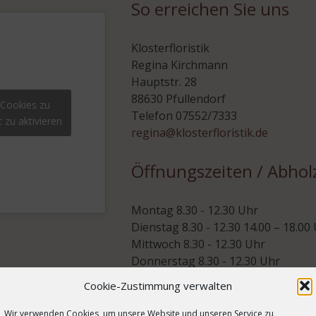
So erreichen Sie uns
Klosterfloristik
Regina Kirchmann
Hauptstr. 28
88630 Pfullendorf
-Cookies zu
Telefon 07552/7333
 zu aktivieren
regina@klosterfloristik.de
Öffnungszeiten / Abhol
Montag 8.30 - 12.30 Uhr
Dienstag 8.30 - 12.30 14.00 – 18.00
Mittwoch 8.30 - 12.30 Uhr
Donnerstag 8.30 - 12.30 Uhr
Freitag 8.30 - 12.30 14.00 -18.00 Uh
Cookie-Zustimmung verwalten
Samstag geschlossen
Ausserhalb der genannten Öffnung
Wir verwenden Cookies, um unsere Website und unseren Service zu